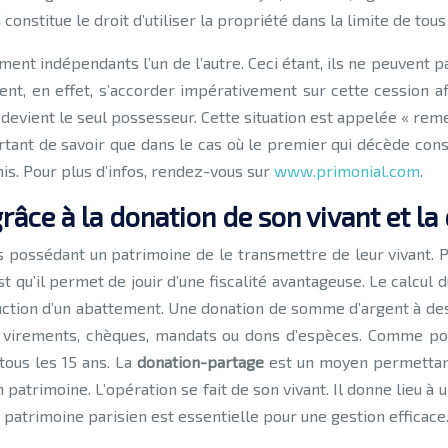
constitue le droit d’utiliser la propriété dans la limite de tous l
ement indépendants l’un de l’autre. Ceci étant, ils ne peuvent 
, en effet, s’accorder impérativement sur cette cession afin
evient le seul possesseur. Cette situation est appelée « rem
portant de savoir que dans le cas où le premier qui décède con
is. Pour plus d’infos, rendez-vous sur
www.primonial.com
.
râce à la donation de son vivant et l
possédant un patrimoine de le transmettre de leur vivant. Pou
t qu’il permet de jouir d’une fiscalité avantageuse. Le calcul 
duction d’un abattement. Une donation de somme d’argent à de
es virements, chèques, mandats ou dons d’espèces. Comme pour
tous les 15 ans. La
donation-partage
est un moyen permettant 
n patrimoine. L’opération se fait de son vivant. Il donne lieu à
patrimoine parisien est essentielle pour une gestion efficace