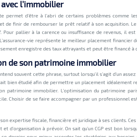
 avec l’immobilier
te permet d’être à l’abri de certains problèmes comme les
et de finir de rembourser le prêt relatif à son acquisition. 
f. Pour pallier à la carence ou insuffisance de revenus, il 
’assurance-vie représente le meilleur placement financier de
sement enregistre des taux attrayants et peut être financé à c
ion de son patrimoine immobilier
entend souvent cette phrase, surtout lorsqu’il s’agit d’un as
était bien étudié afin de permettre un placement idéalement r
on patrimoine immobilier. L’optimisation du patrimoine paris
icile. Choisir de se faire accompagner par un professionnel 
on expertise fiscale, financière et juridique à ses clients. C
et d’organisation à prévoir. On sait qu’un CGP est bon lorsqu’
 ce dernier pour mieux accorder les stratégies aux besoins r