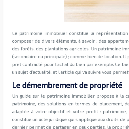
Le patrimoine immobilier constitue la représentation d’un ensemble de biens immobiliers que possède une personne à une date bien précise. Ce patrimoine peut se
composer de divers éléments, à savoir : des appartemen
des forêts, des plantations agricoles. Un patrimoine immo
(secondaire ou principale) ; comme bien de location. I
prêt contracté pour l’achat du bien par exemple. Ce bi
un sujet d’actualité, et l’article qui va suivre vous pe
Le démembrement de propriété
Un guide sur le patrimoine immobilier propose à la 
patrimoine
, des solutions en termes de placement, des
adaptée à votre objectif et votre profil : patrimoine
constitue un acte juridique qui s’applique aux droits de p
dernier permet de partager en deux parties, la propriété 