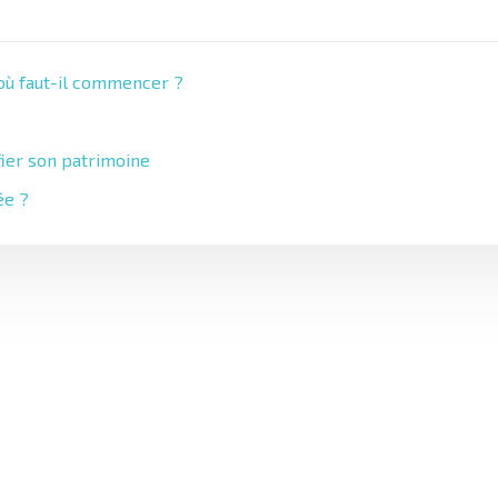
 où faut-il commencer ?
fier son patrimoine
ée ?