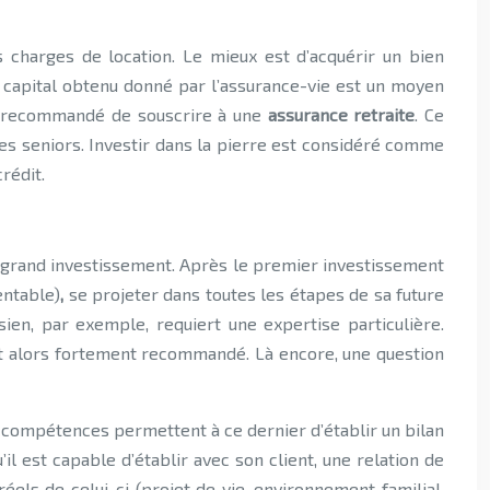
 charges de location. Le mieux est d’acquérir un bien
Le capital obtenu donné par l’assurance-vie est un moyen
est recommandé de souscrire à une
assurance retraite
. Ce
s seniors. Investir dans la pierre est considéré comme
rédit.
sez grand investissement. Après le premier investissement
entable)
,
se projeter dans toutes les étapes de sa future
ien, par exemple, requiert une expertise particulière.
est alors fortement recommandé. Là encore, une question
es compétences permettent à ce dernier d’établir un bilan
il est capable d’établir avec son client, une relation de
éels de celui-ci (projet de vie, environnement familial,