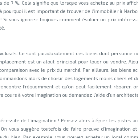
urs de 7 %. Cela signifie que lorsque vous achetez au prix af
ilà pourquoi il est important de trouver de l’immobilier à Na
x ! Si vous ignorez toujours comment évaluer un prix intéres
té.
exclusifs. Ce sont paradoxalement ces biens dont personne ne
mplacement est un atout principal pour louer ou vendre. Ajou
 comparaison avec le prix du marché.
Par ailleurs, les biens 
ommandons alors de choisir des logements moins chers et de 
 rencontre fréquemment et qu’on peut facilement réparer, on
re cours à votre imagination ou demandez l’aide d’un architecte
écessite de l’imagination ! Pensez alors à épier les pistes a
On vous suggère toutefois de faire preuve d’imagination et
e du bien. Par exemple, vous pouvez acheter un local commerc