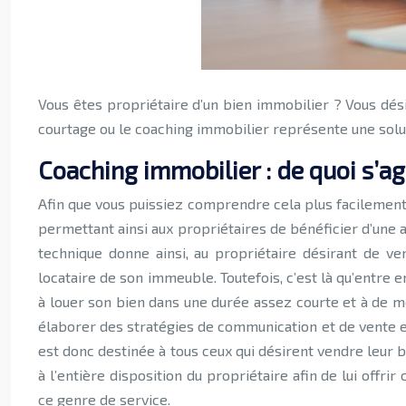
Vous êtes propriétaire d’un bien immobilier ? Vous désirez le vendre et réussir votre vente de manière satisfaisante ? Découvrez les raisons pour lesquelles opter pour le
courtage ou le coaching immobilier représente une soluti
Coaching immobilier : de quoi s’agi
Afin que vous puissiez comprendre cela plus facilement
permettant ainsi aux propriétaires de bénéficier d’une 
technique donne ainsi, au propriétaire désirant de ve
locataire de son immeuble. Toutefois, c’est là qu’entre 
à louer son bien dans une durée assez courte et à de moin
élaborer des stratégies de communication et de vente en
est donc destinée à tous ceux qui désirent vendre leur
à l’entière disposition du propriétaire afin de lui offrir
ce genre de service.