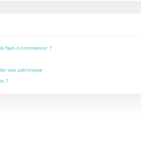
 où faut-il commencer ?
fier son patrimoine
ée ?