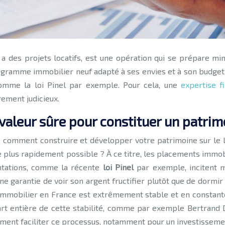
on a des projets locatifs, est une opération qui se prépare m
ogramme immobilier neuf adapté à ses envies et à son budget
 comme la loi Pinel par exemple. Pour cela, une
expertise f
rement judicieux.
valeur sûre pour constituer un patrim
 : comment construire et développer votre patrimoine sur le 
le plus rapidement possible ? À ce titre, les placements immob
ntations, comme la récente
loi Pinel
par exemple, incitent m
 garantie de voir son argent fructifier plutôt que de dormir 
l’immobilier en France est extrêmement stable et en consta
part entière de cette stabilité, comme par exemple Bertra
ment faciliter ce processus, notamment pour un investissemen