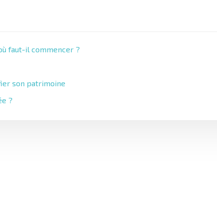
 où faut-il commencer ?
fier son patrimoine
ée ?